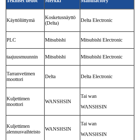
Tekniset tiedot
Merkki
Manufactory
Kosketusnäyttö
Käyttöliittymä
Delta Electronic
(Delta)
PLC
Mitsubishi
Mitsubishi Electronic
taajuusmuunnin
Mitsubishi
Mitsubishi Electronic
Tarranvetimen
Delta
Delta Electronic
moottori
Tai wan
Kuljettimen
WANSHSIN
moottori
WANSHSIN
Tai wan
Kuljettimen
WANSHSIN
alennusvaihteisto
WANSHSIN