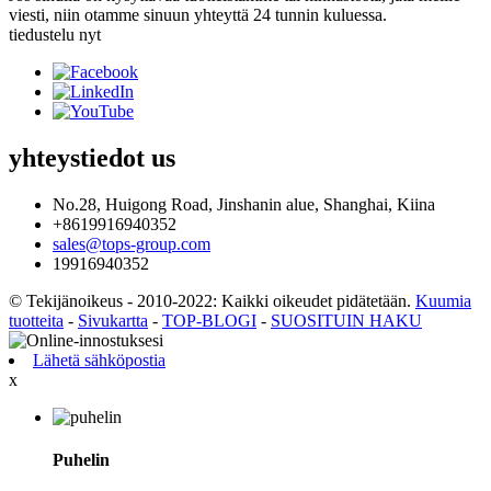
viesti, niin otamme sinuun yhteyttä 24 tunnin kuluessa.
tiedustelu nyt
yhteystiedot
us
No.28, Huigong Road, Jinshanin alue, Shanghai, Kiina
+8619916940352
sales@tops-group.com
19916940352
© Tekijänoikeus - 2010-2022: Kaikki oikeudet pidätetään.
Kuumia
tuotteita
-
Sivukartta
-
TOP-BLOGI
-
SUOSITUIN HAKU
Lähetä sähköpostia
x
Puhelin