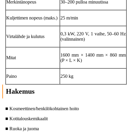
Merkintänopeus
30–200 pulloa minuutissa
Kuljettimen nopeus (maks.)
25 m/min
0,3 kW, 220 V, 1 vaihe, 50–60 Hz
Virtalähde ja kulutus
(valinnainen)
1600 mm × 1400 mm × 860 mm
Mitat
(P × L × K)
Paino
250 kg
Hakemus
■ Kosmeettinen/henkilökohtainen hoito
■ Kotitalouskemikaalit
■ Ruoka ja juoma