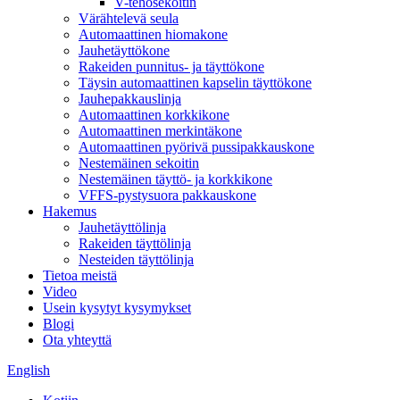
V-tehosekoitin
Värähtelevä seula
Automaattinen hiomakone
Jauhetäyttökone
Rakeiden punnitus- ja täyttökone
Täysin automaattinen kapselin täyttökone
Jauhepakkauslinja
Automaattinen korkkikone
Automaattinen merkintäkone
Automaattinen pyörivä pussipakkauskone
Nestemäinen sekoitin
Nestemäinen täyttö- ja korkkikone
VFFS-pystysuora pakkauskone
Hakemus
Jauhetäyttölinja
Rakeiden täyttölinja
Nesteiden täyttölinja
Tietoa meistä
Video
Usein kysytyt kysymykset
Blogi
Ota yhteyttä
English