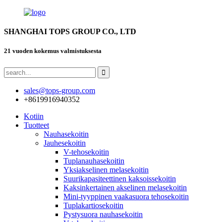
SHANGHAI TOPS GROUP CO., LTD
21 vuoden kokemus valmistuksesta
sales@tops-group.com
+8619916940352
Kotiin
Tuotteet
Nauhasekoitin
Jauhesekoitin
V-tehosekoitin
Tuplanauhasekoitin
Yksiakselinen melasekoitin
Suurikapasiteettinen kaksoissekoitin
Kaksinkertainen akselinen melasekoitin
Mini-tyyppinen vaakasuora tehosekoitin
Tuplakartiosekoitin
Pystysuora nauhasekoitin