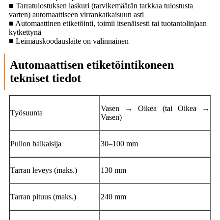
■ Tarratulostuksen laskuri (tarvikemäärän tarkkaa tulostusta
varten) automaattiseen virrankatkaisuun asti
■ Automaattinen etiketöinti, toimii itsenäisesti tai tuotantolinjaan
kytkettynä
■ Leimauskoodauslaite on valinnainen
Automaattisen etiketöintikoneen
tekniset tiedot
Vasen → Oikea (tai Oikea →
Työsuunta
Vasen)
Pullon halkaisija
30–100 mm
Tarran leveys (maks.)
130 mm
Tarran pituus (maks.)
240 mm