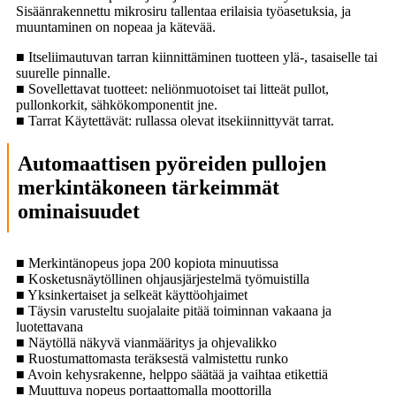
Sisäänrakennettu mikrosiru tallentaa erilaisia ​​työasetuksia, ja
muuntaminen on nopeaa ja kätevää.
■ Itseliimautuvan tarran kiinnittäminen tuotteen ylä-, tasaiselle tai
suurelle pinnalle.
■ Sovellettavat tuotteet: neliönmuotoiset tai litteät pullot,
pullonkorkit, sähkökomponentit jne.
■ Tarrat Käytettävät: rullassa olevat itsekiinnittyvät tarrat.
Automaattisen pyöreiden pullojen
merkintäkoneen tärkeimmät
ominaisuudet
■ Merkintänopeus jopa 200 kopiota minuutissa
■ Kosketusnäytöllinen ohjausjärjestelmä työmuistilla
■ Yksinkertaiset ja selkeät käyttöohjaimet
■ Täysin varusteltu suojalaite pitää toiminnan vakaana ja
luotettavana
■ Näytöllä näkyvä vianmääritys ja ohjevalikko
■ Ruostumattomasta teräksestä valmistettu runko
■ Avoin kehysrakenne, helppo säätää ja vaihtaa etikettiä
■ Muuttuva nopeus portaattomalla moottorilla