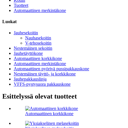
Kotiin
Tuotteet
Automaattinen merkintäkone
Luokat
Jauhesekoitin
Nauhasekoitin
V-tehosekoitin
Nestemäinen sekoitin
Jauhetäyttökone
Automaattinen korkkikone
Automaattinen merkintäkone
Automaattinen pyörivä pussipakkauskone
Nestemäinen täyttö- ja korkkikone
Jauhepakkauslinja
VFFS-pystysuora pakkauskone
Esittelyssä olevat tuotteet
Automaattinen korkkikone