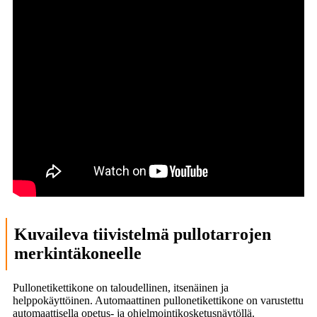
Kuvaileva tiivistelmä pullotarrojen
merkintäkoneelle
Pullonetikettikone on taloudellinen, itsenäinen ja
helppokäyttöinen. Automaattinen pullonetikettikone on varustettu
automaattisella opetus- ja ohjelmointikosketusnäytöllä.