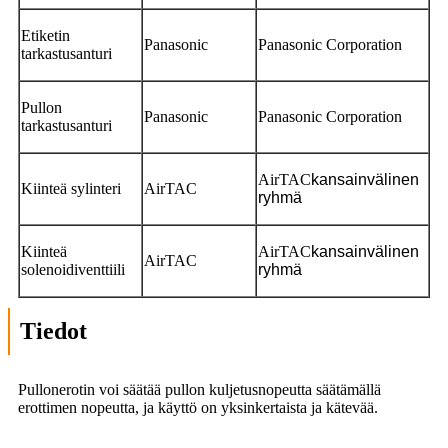
Etiketin
Panasonic
Panasonic Corporation
tarkastusanturi
Pullon
Panasonic
Panasonic Corporation
tarkastusanturi
AirTAC
kansainvälinen
Kiinteä sylinteri
AirTAC
ryhmä
Kiinteä
AirTAC
kansainvälinen
AirTAC
solenoidiventtiili
ryhmä
Tiedot
Pullonerotin voi säätää pullon kuljetusnopeutta säätämällä
erottimen nopeutta, ja käyttö on yksinkertaista ja kätevää.