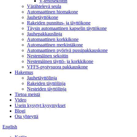
V-tehosekoitin
Värähtelevä seula
Automaattinen hiomakone
Jauhetäyttökone
Rakeiden punnitus- ja täyttökone
Täysin automaattinen kapselin täyttökone
Jauhepakkauslinja
Automaattinen korkkikone
Automaattinen merkintäkone
Automaattinen pyörivä pussipakkauskone
Nestemäinen sekoitin
Nestemäinen täyttö- ja korkkikone
VFFS-pystysuora pakkauskone
Hakemus
Jauhetäyttölinja
Rakeiden täyttölinja
Nesteiden täyttölinja
Tietoa meistä
Video
Usein kysytyt kysymykset
Blogi
Ota yhteyttä
English