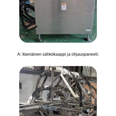
A: Itsenäinen sähkökaappi ja ohjauspaneeli;