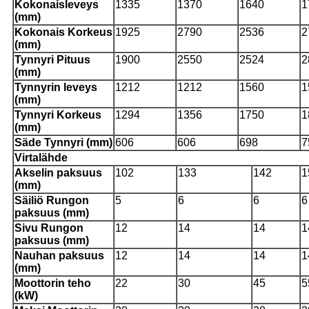
Kokonaisleveys
1335
1370
1640
1
(mm)
Kokonais
Korkeus
1925
2790
2536
2
(mm)
Tynnyri
Pituus
1900
2550
2524
2
(mm)
Tynnyrin leveys
1212
1212
1560
1
(mm)
Tynnyri
Korkeus
1294
1356
1750
1
(mm)
Säde
Tynnyri (mm)
606
606
698
7
Virtalähde
Akselin paksuus
102
133
142
1
(mm)
Säiliö
Rungon
5
6
6
6
paksuus (mm)
Sivu
Rungon
12
14
14
1
paksuus (mm)
Nauhan paksuus
12
14
14
1
(m
m)
Moottorin teho
22
30
45
5
(kW)