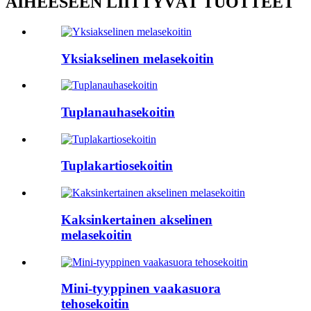
AIHEESEEN LIITTYVÄT TUOTTEET
Yksiakselinen melasekoitin
Tuplanauhasekoitin
Tuplakartiosekoitin
Kaksinkertainen akselinen
melasekoitin
Mini-tyyppinen vaakasuora
tehosekoitin