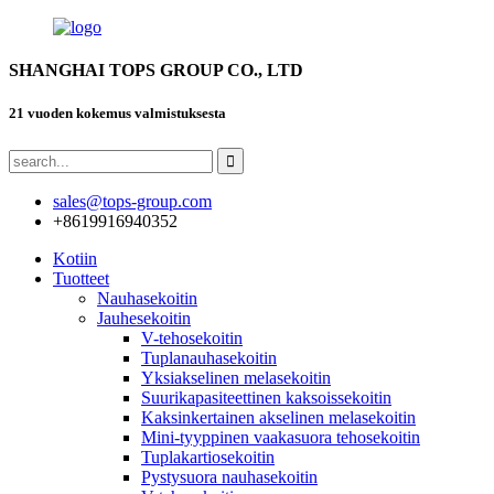
SHANGHAI TOPS GROUP CO., LTD
21 vuoden kokemus valmistuksesta
sales@tops-group.com
+8619916940352
Kotiin
Tuotteet
Nauhasekoitin
Jauhesekoitin
V-tehosekoitin
Tuplanauhasekoitin
Yksiakselinen melasekoitin
Suurikapasiteettinen kaksoissekoitin
Kaksinkertainen akselinen melasekoitin
Mini-tyyppinen vaakasuora tehosekoitin
Tuplakartiosekoitin
Pystysuora nauhasekoitin