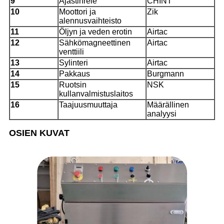
9
Ajastinrele
CHINT
10
Moottori ja
Zik
alennusvaihteisto
11
Öljyn ja veden erotin
Airtac
12
Sähkömagneettinen
Airtac
venttiili
13
Sylinteri
Airtac
14
Pakkaus
Burgmann
15
Ruotsin
NSK
kullanvalmistuslaitos
16
Taajuusmuuttaja
Määrällinen
analyysi
OSIEN KUVAT