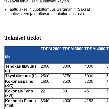
takaavat turvallisen ja kätevän käytön.
● Taattu akselin vuotottomuus Bergmanin (Saksa)
teflontiivisteen ja erottuvan muotoilun ansiosta.
Tekniset tiedot
TDPM
2000
TDPM
3000
TDPM
4000
Malli
Tehokas tilavuus
2000
3000
4000
5
(L)
Täysi tilavuus (L)
2500
3750
5000
6
Kokonaispaino
1600
2500
3200
4
(KG)
Kokonais
Teho
22
30
45
5
(kW)
Kokonais
Pituus
3340
4000
4152
4
(mm)