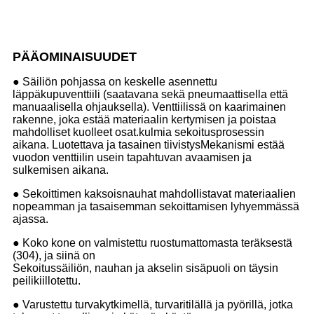
PÄÄOMINAISUUDET
● Säiliön pohjassa on keskelle asennettu
läppäkupuventtiili (saatavana sekä pneumaattisella että
manuaalisella ohjauksella). Venttiilissä on kaarimainen
rakenne, joka estää materiaalin kertymisen ja poistaa
mahdolliset kuolleet osat.
kulmia sekoitusprosessin
aikana. Luotettava ja tasainen tiivistys
Mekanismi estää
vuodon venttiilin usein tapahtuvan avaamisen ja
sulkemisen aikana.
● Sekoittimen kaksoisnauhat mahdollistavat materiaalien
nopeamman ja tasaisemman sekoittamisen lyhyemmässä
ajassa.
● Koko kone on valmistettu ruostumattomasta teräksestä
(304), ja siinä on
Sekoitussäiliön, nauhan ja akselin sisäpuoli on täysin
peilikiillotettu.
● Varustettu turvakytkimellä, turvaritilällä ja pyörillä, jotka