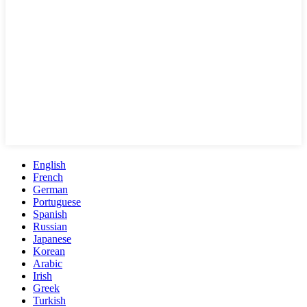
English
French
German
Portuguese
Spanish
Russian
Japanese
Korean
Arabic
Irish
Greek
Turkish