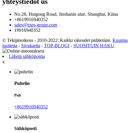
yhteystiedot
us
No.28, Huigong Road, Jinshanin alue, Shanghai, Kiina
+8619916940352
sales@tops-group.com
19916940352
© Tekijänoikeus - 2010-2022: Kaikki oikeudet pidätetään.
Kuumia
tuotteita
-
Sivukartta
-
TOP-BLOGI
-
SUOSITUIN HAKU
Lähetä sähköpostia
x
Puhelin
Puh
+8619916940352
Sähköposti