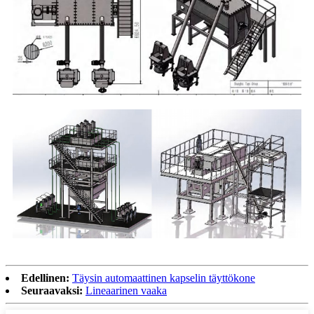
Edellinen:
Täysin automaattinen kapselin täyttökone
Seuraavaksi:
Lineaarinen vaaka