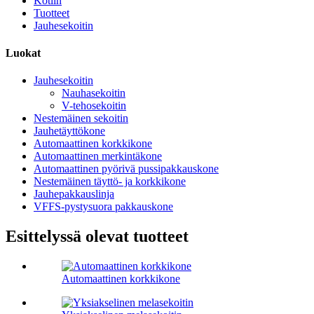
Kotiin
Tuotteet
Jauhesekoitin
Luokat
Jauhesekoitin
Nauhasekoitin
V-tehosekoitin
Nestemäinen sekoitin
Jauhetäyttökone
Automaattinen korkkikone
Automaattinen merkintäkone
Automaattinen pyörivä pussipakkauskone
Nestemäinen täyttö- ja korkkikone
Jauhepakkauslinja
VFFS-pystysuora pakkauskone
Esittelyssä olevat tuotteet
Automaattinen korkkikone