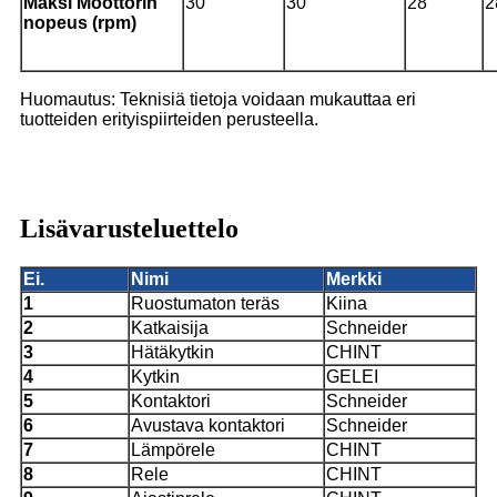
Maksi
Moottorin
30
30
28
2
nopeus (rpm)
Huomautus: Teknisiä tietoja voidaan mukauttaa eri
tuotteiden erityispiirteiden perusteella.
Lisävarusteluettelo
Ei.
Nimi
Merkki
1
Ruostumaton teräs
Kiina
2
Katkaisija
Schneider
3
Hätäkytkin
CHINT
4
Kytkin
GELEI
5
Kontaktori
Schneider
6
Avustava kontaktori
Schneider
7
Lämpörele
CHINT
8
Rele
CHINT