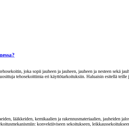
imessa?
sekoitin, joka sopii jauheen ja jauheen, jauheen ja nesteen sekä jauhe
ittuja tehosekoittimia eri käyttötarkoituksiin. Haluaisin esitellä teille j
heiden, lääkkeiden, kemikaalien ja rakennusmateriaalien, jauheiden jalo
koitusmekanismiin: konvektiiviseen sekoitukseen, leikkaussekoitukseen 