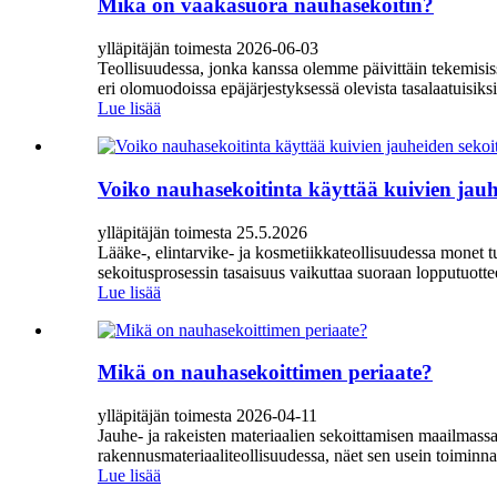
Mikä on vaakasuora nauhasekoitin?
ylläpitäjän toimesta 2026-06-03
Teollisuudessa, jonka kanssa olemme päivittäin tekemisissä
eri olomuodoissa epäjärjestyksessä olevista tasalaatuisik
Lue lisää
Voiko nauhasekoitinta käyttää kuivien jauh
ylläpitäjän toimesta 25.5.2026
Lääke-, elintarvike- ja kosmetiikkateollisuudessa monet t
sekoitusprosessin tasaisuus vaikuttaa suoraan lopputuottee
Lue lisää
Mikä on nauhasekoittimen periaate?
ylläpitäjän toimesta 2026-04-11
Jauhe- ja rakeisten materiaalien sekoittamisen maailmassa 
rakennusmateriaaliteollisuudessa, näet sen usein toiminna
Lue lisää