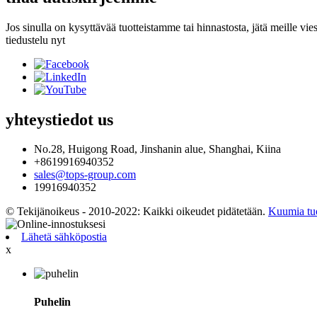
Jos sinulla on kysyttävää tuotteistamme tai hinnastosta, jätä meille vi
tiedustelu nyt
yhteystiedot
us
No.28, Huigong Road, Jinshanin alue, Shanghai, Kiina
+8619916940352
sales@tops-group.com
19916940352
© Tekijänoikeus - 2010-2022: Kaikki oikeudet pidätetään.
Kuumia tuo
Lähetä sähköpostia
x
Puhelin