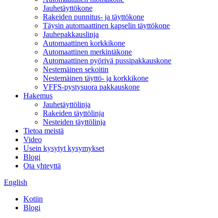
Jauhetäyttökone
Rakeiden punnitus- ja täyttökone
Täysin automaattinen kapselin täyttökone
Jauhepakkauslinja
Automaattinen korkkikone
Automaattinen merkintäkone
Automaattinen pyörivä pussipakkauskone
Nestemäinen sekoitin
Nestemäinen täyttö- ja korkkikone
VFFS-pystysuora pakkauskone
Hakemus
Jauhetäyttölinja
Rakeiden täyttölinja
Nesteiden täyttölinja
Tietoa meistä
Video
Usein kysytyt kysymykset
Blogi
Ota yhteyttä
English
Kotiin
Blogi