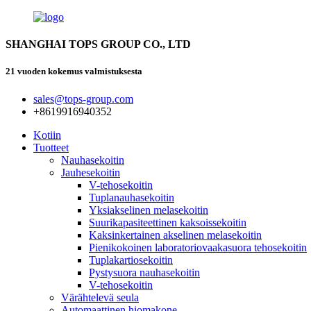
SHANGHAI TOPS GROUP CO., LTD
21 vuoden kokemus valmistuksesta
sales@tops-group.com
+8619916940352
Kotiin
Tuotteet
Nauhasekoitin
Jauhesekoitin
V-tehosekoitin
Tuplanauhasekoitin
Yksiakselinen melasekoitin
Suurikapasiteettinen kaksoissekoitin
Kaksinkertainen akselinen melasekoitin
Pienikokoinen laboratoriovaakasuora tehosekoitin
Tuplakartiosekoitin
Pystysuora nauhasekoitin
V-tehosekoitin
Värähtelevä seula
Automaattinen hiomakone