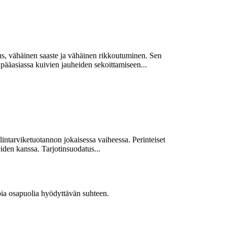
us, vähäinen saaste ja vähäinen rikkoutuminen. Sen
pääasiassa kuivien jauheiden sekoittamiseen...
lintarviketuotannon jokaisessa vaiheessa. Perinteiset
iden kanssa. Tarjotinsuodatus...
a osapuolia hyödyttävän suhteen.