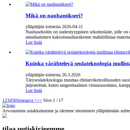
Mikä on nauhamikseri?
ylläpitäjän toimesta 2026-04-11
Nauhasekoitin on uudentyyppinen sekoituslaite, jolle on
ainutlaatuinen kaksoisnauharakenne mahdollistaa materiaa
Lue lisää
Kuinka värähtelevä seulateknologia mullist
ylläpitäjän toimesta 26.3.2026
Täryseulateknologia muuttaa elintarviketeollisuuden suoda
järjestelmät, kuten tangentiaalinen virtaussuodatus, kam
Lue lisää
1
2
3
4
5
6
Seuraava >
>>
Sivu 1 / 17
Arvostamme asiakkaitamme ja olemme sitoutuneet ylläpitämään suhte
tilaa uutiskirjeemme