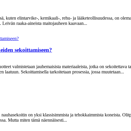
, kuten elintarvike-, kemikaali-, rehu- ja lääketeollisuudessa, on olemas
si. Leivän raaka-aineista maitojauheen kaavaan...
eiden sekoittamiseen?
uotteet valmistetaan jauhemaisista materiaaleista, jotka on sekoitettav
n laatuun. Sekoittamisella tarkoitetaan prosessia, jossa muutetaan...
nauhasekoitin on yksi klassisimmista ja tehokkaimmista koneista. Olitpa 
ssa. Mutta miten tämä näennäisesti...