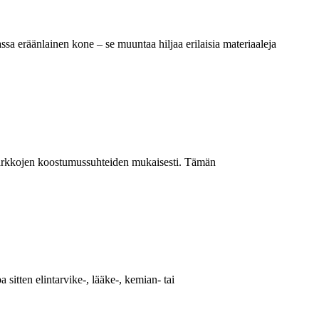
sa eräänlainen kone – se muuntaa hiljaa erilaisia ​​materiaaleja
a tarkkojen koostumussuhteiden mukaisesti. Tämän
sitten elintarvike-, lääke-, kemian- tai