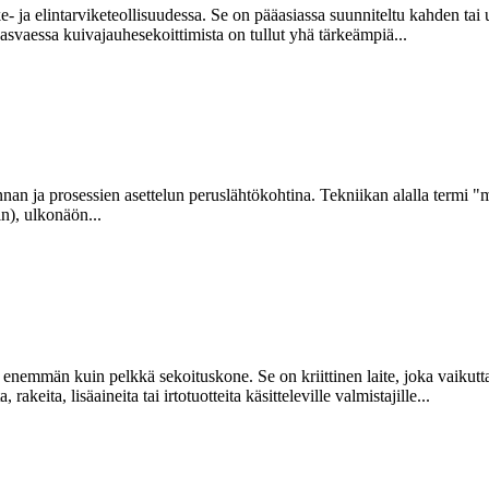
ke- ja elintarviketeollisuudessa. Se on pääasiassa suunniteltu kahden ta
asvaessa kuivajauhesekoittimista on tullut yhä tärkeämpiä...
nan ja prosessien asettelun peruslähtökohtina. Tekniikan alalla termi "mi
in), ulkonäön...
 enemmän kuin pelkkä sekoituskone. Se on kriittinen laite, joka vaikutt
keita, lisäaineita tai irtotuotteita käsitteleville valmistajille...