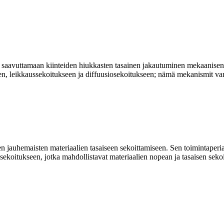
tu saavuttamaan kiinteiden hiukkasten tasainen jakautuminen mekaanisen 
, leikkaussekoitukseen ja diffuusiosekoitukseen; nämä mekanismit varm
sten jauhemaisten materiaalien tasaiseen sekoittamiseen. Sen toimintape
ekoitukseen, jotka mahdollistavat materiaalien nopean ja tasaisen sekoi