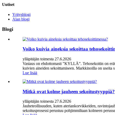
Uutiset
Yritysblogi
Alan blogi
Blogi
Voiko kuivia aineksia sekoittaa tehosekoitt
ylläpitäjän toimesta 27.6.2026
Vastaus on ehdottomasti ”KYLLÄ”. Tehosekoitin on eräteho
kuivien aineiden sekoittamiseen. Markkinoilla on useita suos
Lue lisää
Mitkä ovat kolme jauheen sekoitustyyppiä?
ylläpitäjän toimesta 27.6.2026
Jauheteollisuuden, kuten ateriankorvikkeiden, ravintojau
sekoitusprosessi perustuu pohjimmiltaan kolmeen perusse