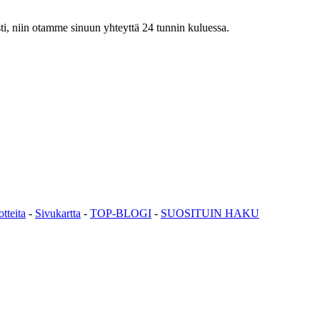
esti, niin otamme sinuun yhteyttä 24 tunnin kuluessa.
tteita
-
Sivukartta
-
TOP-BLOGI
-
SUOSITUIN HAKU