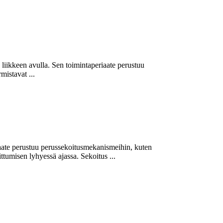
liikkeen avulla. Sen toimintaperiaate perustuu
istavat ...
riaate perustuu perussekoitusmekanismeihin, kuten
ttumisen lyhyessä ajassa. Sekoitus ...