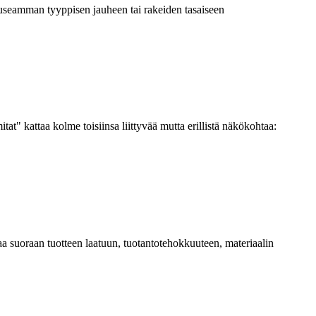
i useamman tyyppisen jauheen tai rakeiden tasaiseen
tat" kattaa kolme toisiinsa liittyvää mutta erillistä näkökohtaa:
aa suoraan tuotteen laatuun, tuotantotehokkuuteen, materiaalin