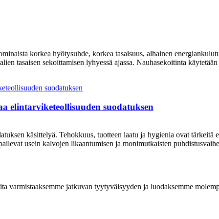
 ominaista korkea hyötysuhde, korkea tasaisuus, alhainen energiankulut
lien tasaisen sekoittamisen lyhyessä ajassa. Nauhasekoitinta käytetään 
aa elintarviketeollisuuden suodatuksen
tuksen käsittelyä. Tehokkuus, tuotteen laatu ja hygienia ovat tärkeitä e
ppailevat usein kalvojen likaantumisen ja monimutkaisten puhdistusvaihe
ita varmistaaksemme jatkuvan tyytyväisyyden ja luodaksemme molempi