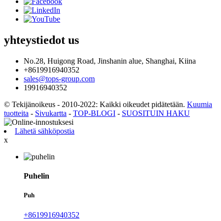
yhteystiedot
us
No.28, Huigong Road, Jinshanin alue, Shanghai, Kiina
+8619916940352
sales@tops-group.com
19916940352
© Tekijänoikeus - 2010-2022: Kaikki oikeudet pidätetään.
Kuumia
tuotteita
-
Sivukartta
-
TOP-BLOGI
-
SUOSITUIN HAKU
Lähetä sähköpostia
x
Puhelin
Puh
+8619916940352