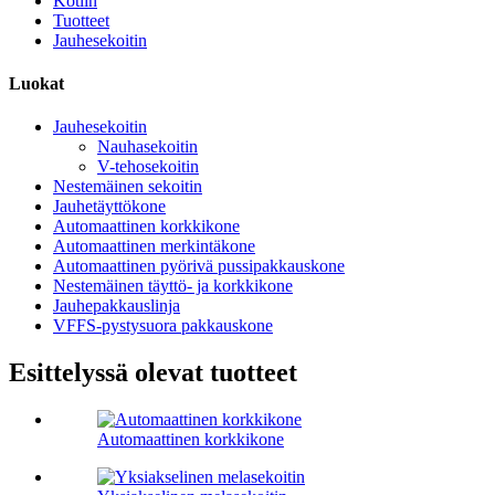
Kotiin
Tuotteet
Jauhesekoitin
Luokat
Jauhesekoitin
Nauhasekoitin
V-tehosekoitin
Nestemäinen sekoitin
Jauhetäyttökone
Automaattinen korkkikone
Automaattinen merkintäkone
Automaattinen pyörivä pussipakkauskone
Nestemäinen täyttö- ja korkkikone
Jauhepakkauslinja
VFFS-pystysuora pakkauskone
Esittelyssä olevat tuotteet
Automaattinen korkkikone