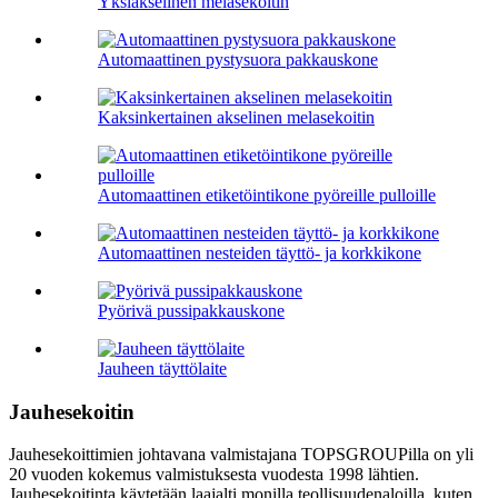
Yksiakselinen melasekoitin
Automaattinen pystysuora pakkauskone
Kaksinkertainen akselinen melasekoitin
Automaattinen etiketöintikone pyöreille pulloille
Automaattinen nesteiden täyttö- ja korkkikone
Pyörivä pussipakkauskone
Jauheen täyttölaite
Jauhesekoitin
Jauhesekoittimien johtavana valmistajana TOPSGROUPilla on yli
20 vuoden kokemus valmistuksesta vuodesta 1998 lähtien.
Jauhesekoitinta käytetään laajalti monilla teollisuudenaloilla, kuten