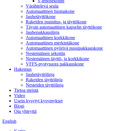
V-tehosekoitin
Värähtelevä seula
Automaattinen hiomakone
Jauhetäyttökone
Rakeiden punnitus- ja täyttökone
Täysin automaattinen kapselin täyttökone
Jauhepakkauslinja
Automaattinen korkkikone
Automaattinen merkintäkone
Automaattinen pyörivä pussipakkauskone
Nestemäinen sekoitin
Nestemäinen täyttö- ja korkkikone
VFFS-pystysuora pakkauskone
Hakemus
Jauhetäyttölinja
Rakeiden täyttölinja
Nesteiden täyttölinja
Tietoa meistä
Video
Usein kysytyt kysymykset
Blogi
Ota yhteyttä
English