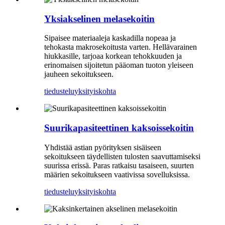
Yksiakselinen melasekoitin
Sipaisee materiaaleja kaskadilla nopeaa ja
tehokasta makrosekoitusta varten. Hellävarainen
hiukkasille, tarjoaa korkean tehokkuuden ja
erinomaisen sijoitetun pääoman tuoton yleiseen
jauheen sekoitukseen.
tiedustelu
yksityiskohta
Suurikapasiteettinen kaksoissekoitin
Yhdistää astian pyörityksen sisäiseen
sekoitukseen täydellisten tulosten saavuttamiseksi
suurissa erissä. Paras ratkaisu tasaiseen, suurten
määrien sekoitukseen vaativissa sovelluksissa.
tiedustelu
yksityiskohta