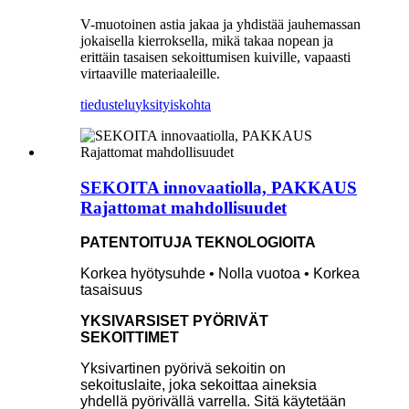
V-muotoinen astia jakaa ja yhdistää jauhemassan
jokaisella kierroksella, mikä takaa nopean ja
erittäin tasaisen sekoittumisen kuiville, vapaasti
virtaaville materiaaleille.
tiedustelu
yksityiskohta
SEKOITA innovaatiolla, PAKKAUS
Rajattomat mahdollisuudet
PATENTOITUJA TEKNOLOGIOITA
Korkea hyötysuhde • Nolla vuotoa • Korkea
tasaisuus
YKSIVARSISET PYÖRIVÄT
SEKOITTIMET
Yksivartinen pyörivä sekoitin on
sekoituslaite, joka sekoittaa aineksia
yhdellä pyörivällä varrella. Sitä käytetään