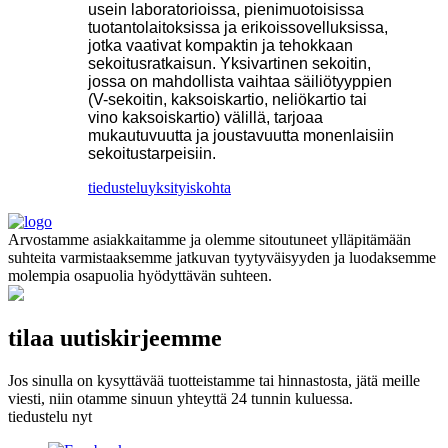
usein laboratorioissa, pienimuotoisissa
tuotantolaitoksissa ja erikoissovelluksissa,
jotka vaativat kompaktin ja tehokkaan
sekoitusratkaisun. Yksivartinen sekoitin,
jossa on mahdollista vaihtaa säiliötyyppien
(V-sekoitin, kaksoiskartio, neliökartio tai
vino kaksoiskartio) välillä, tarjoaa
mukautuvuutta ja joustavuutta monenlaisiin
sekoitustarpeisiin.
tiedustelu
yksityiskohta
Arvostamme asiakkaitamme ja olemme sitoutuneet ylläpitämään
suhteita varmistaaksemme jatkuvan tyytyväisyyden ja luodaksemme
molempia osapuolia hyödyttävän suhteen.
tilaa uutiskirjeemme
Jos sinulla on kysyttävää tuotteistamme tai hinnastosta, jätä meille
viesti, niin otamme sinuun yhteyttä 24 tunnin kuluessa.
tiedustelu nyt