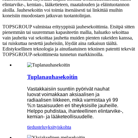
elintarvike-, kemian-, lääketieteen, maatalouden ja eläintuotannon
aloilla. Jauhesekoitin voi toimia itsenäisesti tai linkittää muihin
koneisiin muodostaen jatkuvan tuotantolinjan.
TOPSGROUP valmistaa erityyppisiä jauhesekoittimia. Etsitpä sitten
pienemmän tai suuremman kapasiteetin mallia, haluatko sekoittaa
vain jauheita vai sekoittaa jauhetta muiden pienten rakeiden kanssa,
tai ruiskuttaa nestettä jauheisiin, löydät aina ratkaisun täältä.
Edistyksellinen teknologia ja ainutlaatuinen tekninen patentti tekevät
TOPSGROUP-sekoittimesta tunnetun markkinoilla.
Tuplanauhasekoitin
Vastakkaisiin suuntiin pyörivät nauhat
luovat voimakkaan aksiaalisen ja
radiaalisen liikkeen, mikä varmistaa yli 99
%:n tasaisuuden eri tiheyksisille jauheille.
Helppo puhdistaa, ihanteellinen elintarvike-,
kemian- ja lääketeollisuudelle.
tiedustelu
yksityiskohta