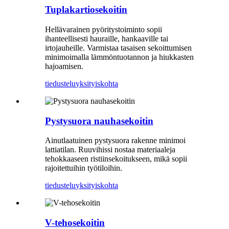
Tuplakartiosekoitin
Hellävarainen pyöritystoiminto sopii
ihanteellisesti hauraille, hankaaville tai
irtojauheille. Varmistaa tasaisen sekoittumisen
minimoimalla lämmöntuotannon ja hiukkasten
hajoamisen.
tiedustelu
yksityiskohta
Pystysuora nauhasekoitin
Ainutlaatuinen pystysuora rakenne minimoi
lattiatilan. Ruuvihissi nostaa materiaaleja
tehokkaaseen ristiinsekoitukseen, mikä sopii
rajoitettuihin työtiloihin.
tiedustelu
yksityiskohta
V-tehosekoitin