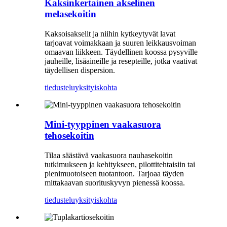
Kaksinkertainen akselinen
melasekoitin
Kaksoisakselit ja niihin kytkeytyvät lavat
tarjoavat voimakkaan ja suuren leikkausvoiman
omaavan liikkeen. Täydellinen koossa pysyville
jauheille, lisäaineille ja resepteille, jotka vaativat
täydellisen dispersion.
tiedustelu
yksityiskohta
Mini-tyyppinen vaakasuora
tehosekoitin
Tilaa säästävä vaakasuora nauhasekoitin
tutkimukseen ja kehitykseen, pilottitehtaisiin tai
pienimuotoiseen tuotantoon. Tarjoaa täyden
mittakaavan suorituskyvyn pienessä koossa.
tiedustelu
yksityiskohta