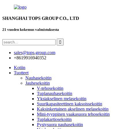
SHANGHAI TOPS GROUP CO., LTD
21 vuoden kokemus valmistuksesta
sales@tops-group.com
+8619916940352
Kotiin
Tuotteet
Nauhasekoitin
Jauhesekoitin
V-tehosekoitin
Tuplanauhasekoitin
Yksiakselinen melasekoitin
Suurikapasiteettinen kaksoissekoitin
Kaksinkertainen akselinen melasekoitin
Mini-tyyppinen vaakasuora tehosekoitin
Tuplakartiosekoitin
Pystysuora nauhasekoitin